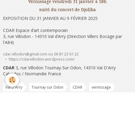
Vernissage vendredi 31 janvier à 18h
suivi du concert de Djoliba
EXPOSITION DU 31 JANVIER AU 9 FÉVRIER 2025
CDAR Espace d’art contemporain
3, rue Villodon - 14310 Val d’Arry (Direction Villers Bocage par
l'A84)
cdar.villodon@gmail.com ou 06 81 23 61 22
https://cdarvillodon.wordpress.com/
CDAR
3, rue Villodon Tournay-Sur-Odon, 14310 Val D'Arry
Calvados / Normandie France
Val D'Arry
Tournay sur Odon
CDAR
vernissage
Exposition
Partager
Facebook
Twitter
Email
Les commentaires sont clôturés