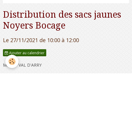
Distribution des sacs jaunes
Noyers Bocage
Le 27/11/2021
de 10:00
à 12:00
Ajouter au calendrier
Mairie - VAL D'ARRY
Mairie
Place de l'église Noyers Bocage, 14210 VAL D'ARRY
Calvados France
Val D'Arry
NOYERS-BOCAGE
Tournay sur Odon
Missy