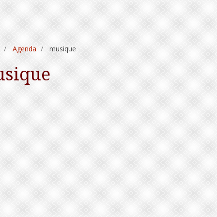
Agenda
musique
sique