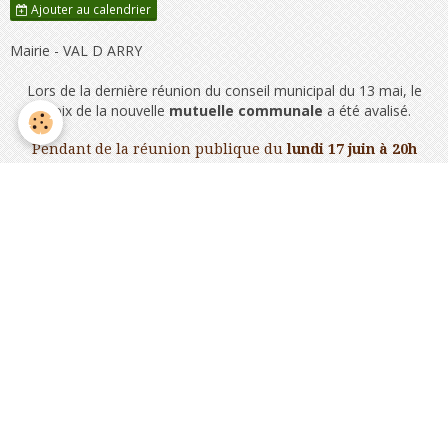
Ajouter au calendrier
Mairie - VAL D ARRY
Lors de la dernière réunion du conseil municipal du 13 mai, le
choix de la nouvelle
mutuelle communale
a été avalisé.
Pendant de la réunion publique du
lundi 17 juin à 20h
dans la
salle du conseil de la mairie de VAL D'ARRY à
Noyers- Bocage
,
l'offre de
complémentaire santé de la Mutame & Plus
vous
a été présenté.
Cette Mutuelle communal est ouverte à tous les habitants
de VAL D'ARRY.
Si vous êtes intérréssé vous pouvez prendre
rendez-vous
au
02
33 05 29 20
pour profiter des
permanences
sur la commune aux
dates suivantes :
le lundi 24 juin 2024
le jeudi 27 juin 2024
le lundi 01 juillet 2024