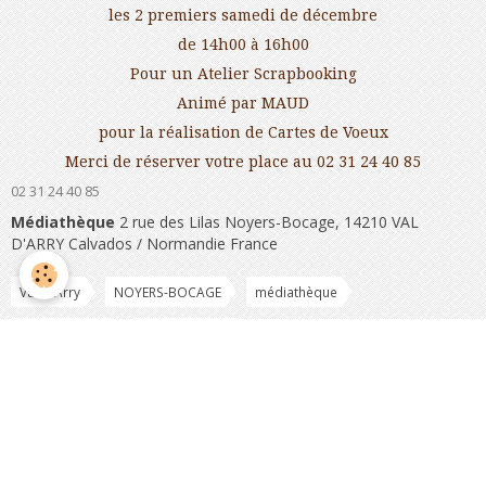
les 2 premiers samedi de décembre
de 14h00 à 16h00
Pour un Atelier Scrapbooking
Animé par MAUD
pour la réalisation de Cartes de Voeux
Merci de réserver votre place au 02 31 24 40 85
02 31 24 40 85
Médiathèque
2 rue des Lilas Noyers-Bocage, 14210 VAL
D'ARRY Calvados / Normandie France
Val D'Arry
NOYERS-BOCAGE
médiathèque
scrapbooking
cartes de vœux
Partager
Facebook
Twitter
Email
Les commentaires sont clôturés