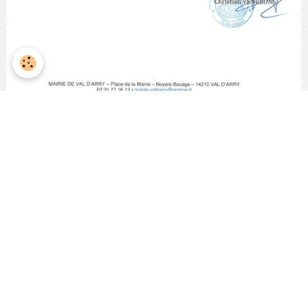
Cimetière
rue du 13 juin 1944 Noyers Bocage, 14210 VAL
D'ARRY
Cérémonie
11 novembre
Val D'Arry
NOYERS-BOCAGE
Tournay sur Odon
Missy
Le Locheur
Partager
Facebook
Twitter
Email
Les commentaires sont clôturés