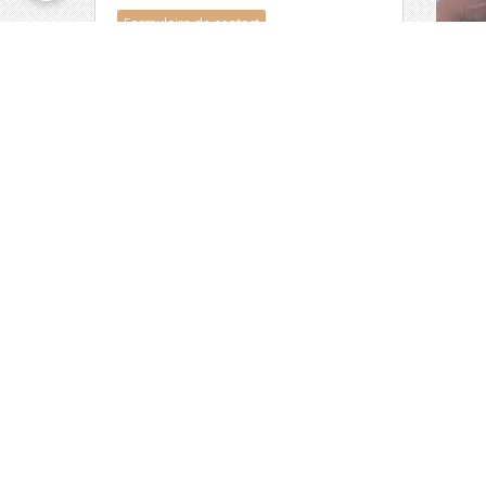
Formulaire de contact
Compteur de visite
ème
Vous êtes le
visiteur
Val d'Arry en image
Eglise Saint Jacques de Le Locheur sous la neige