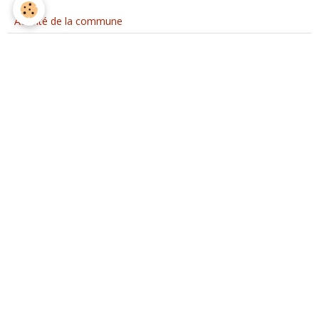
Activité de la commune
Activités des associations
Contact
Mairie de Val d'ARRY
5, Place de l'Eglise - Noyers-Bocage
14210 VAL D'ARRY
France
Téléphone :
Permanence téléphonique du lundi au vendredi de 10h à 12h, le
mardi de 14h à 17h et le vendredi de 14h à 17h
Permanences administratives : Lundi 10h à 12h Mardi 10h à 12h
et 16h à 18h30 Jeudi 10h à 12h Vendredi 10h à 12h et 14h à 17h
Formulaire de contact