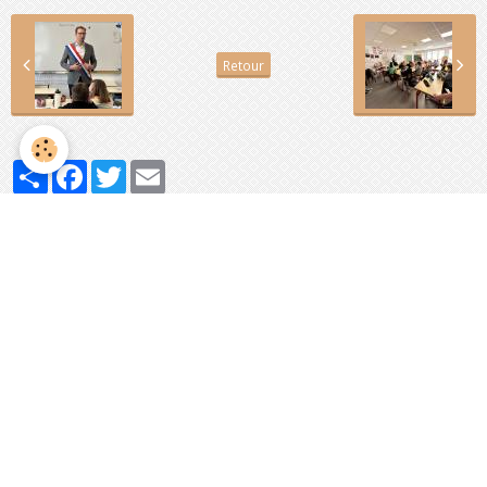
Retour
Partager
Facebook
Twitter
Email
Évènements à venir
Aucun évènement à afficher.
Agenda
Activité de la commune
Activités des associations