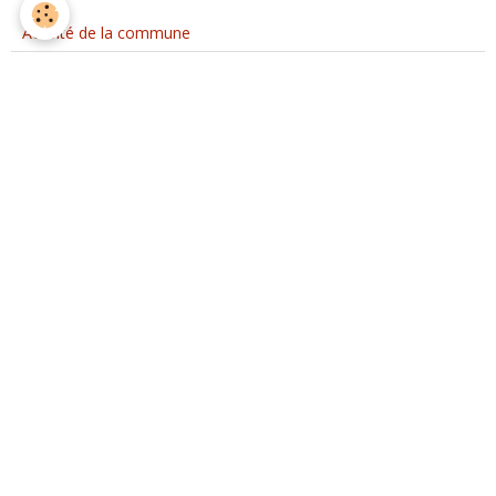
Activité de la commune
Activités des associations
Contact
Mairie de Val d'ARRY
5, Place de l'Eglise - Noyers-Bocage
14210 VAL D'ARRY
France
Téléphone :
Permanence téléphonique du lundi au vendredi de 10h à 12h, le
mardi de 14h à 17h et le vendredi de 14h à 17h
Permanences administratives : Lundi 10h à 12h Mardi 10h à 12h
et 16h à 18h30 Jeudi 10h à 12h Vendredi 10h à 12h et 14h à 17h
Formulaire de contact