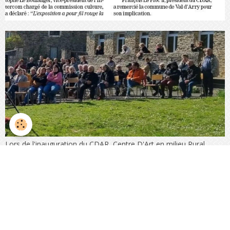
Lors de l'inauguration du CDAR, Centre D'Art en milieu Rural,
samedi 8 avril, les visiteurs ont pu écouter le groupe
Intercontinental Orchestra. - Jean-Marc Léger
Précédent : Compte
Suivant : Compte
rendu du Conseil
rendu du Conseil
Municipal du 17 avril
Municipal du 03 avril