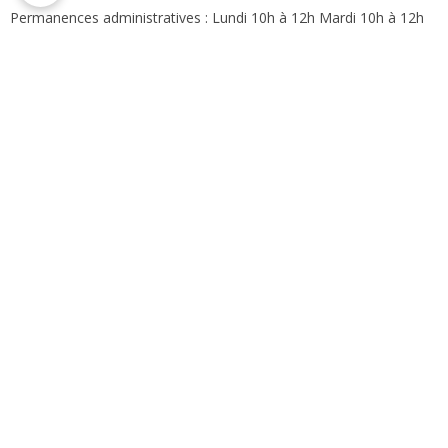
Permanences administratives : Lundi 10h à 12h Mardi 10h à 12h
et 16h à 18h30 Jeudi 10h à 12h Vendredi 10h à 12h et 14h à 17h
Formulaire de contact
Compteur de visite
ème
Vous êtes le
visiteur
Val d'Arry en image