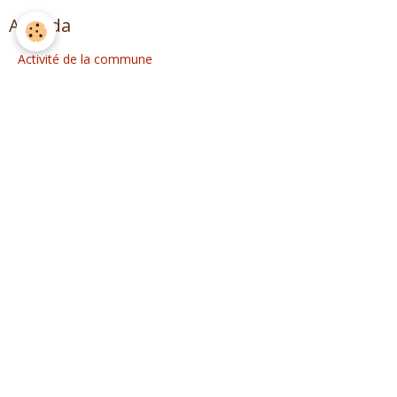
Agenda
Activité de la commune
Activités des associations
Contact
Mairie de Val d'ARRY
5, Place de l'Eglise - Noyers-Bocage
14210 VAL D'ARRY
France
Téléphone :
Permanence téléphonique du lundi au vendredi de 10h à 12h, le
mardi de 14h à 17h et le vendredi de 14h à 17h
Permanences administratives : Lundi 10h à 12h Mardi 10h à 12h
et 16h à 18h30 Jeudi 10h à 12h Vendredi 10h à 12h et 14h à 17h