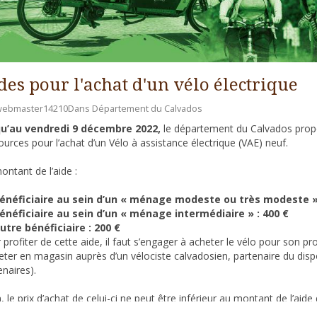
des pour l'achat d'un vélo électrique
webmaster14210
Dans
Département du Calvados
qu’au vendredi 9 décembre 2022,
le département du Calvados propo
ources pour l’achat d’un Vélo à assistance électrique (VAE) neuf.
ontant de l’aide :
énéficiaire au sein d’un « ménage modeste ou très modeste » 
énéficiaire au sein d’un « ménage intermédiaire » : 400 €
utre bénéficiaire : 200 €
 profiter de cette aide, il faut s’engager à acheter le vélo pour son 
heter en magasin auprès d’un vélociste calvadosien, partenaire du dis
enaires).
n, le prix d’achat de celui-ci ne peut être inférieur au montant de l’a