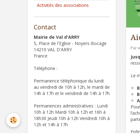
Activités des associations
Contact
Ai
Mairie de Val d'ARRY
5, Place de l'Eglise - Noyers-Bocage
Par
14210 VAL D'ARRY
France
Jus
ress
Téléphone :
Le m
Permanence téléphonique du lundi
au vendredi de 10h à 12h, le mardi de
B
14h à 17h et le vendredi de 14h à 17h
B
A
Permanences administratives : Lundi
Pour
10h à 12h Mardi 10h à 12h et 16h à
l’ac
18h30 Jeudi 10h à 12h Vendredi 10h à
part
12h et 14h à 17h
Enfi
Formulaire de contact