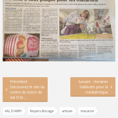
Précédent :
Suivant : Horaires
Decouvrez le site du
habituels pour la
centre de loisirs de
médiathèque
Val D'Ar...
VAL D'ARRY
Noyers-Bocage
artisan
macaron