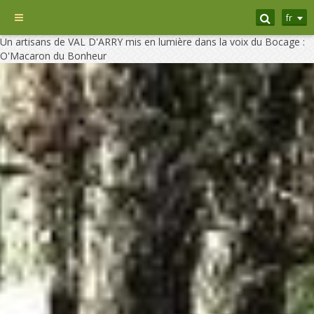
fr
Un artisans de VAL D'ARRY mis en lumière dans la voix du Bocage :
O'Macaron du Bonheur