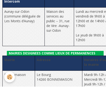
Intercom
Aunay-sur-Odon
Maison des
Lundi au mercredi e
(commune déléguée de
services au
vendredi de 9h00 à
Les Monts d’Aunay)
public – 31, rue
12h00 et de 14h00 
de Vire -Aunay-
17h00
sur-Odon
Le jeudi de 9h00 à
12h00
MAIRIES DESIGNEES COMME LIEUX DE PERMANENCES
Mairie
Adresse
Horaires d’o
la mairie
Bonnemaison
Le Bourg
Mardi 9h-12h / 
14260 BONNEMAISON
Mercredi 9h-12h
Jeudi 9h-12h /
Villers-Bocage
Place Maréchal Leclerc
Lundi -------- 
14310 VILLERS-BOCAGE
Mardi au vend
12h / 13h30-1