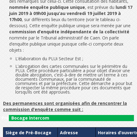
des remarques sur celui-ci. Cette consultation des habitants,
nommée enquête publique unique
, est prévue du
lundi 17
juin 2019 à 09h00 jusqu’au vendredi 19 juillet 2019 à
17h00
, sur différents lieux du territoire (voir le tableau ci-
dessous). Cette enquête publique unique sera menée par une
commission d’enquête indépendante de la collectivité
nommée par le Tribunal administratif de Caen. On parle
d’enquête publique unique puisque celle-ci comporte deux
objets :
L’élaboration du PLUi Secteur Est ;
L’abrogation des cartes communales sur le périmètre du
PLUi. Cette procédure particulière a pour objet d’avoir une
double abrogation, c’est-à-dire de mettre un terme à ces
documents communaux, par la communauté de
communes et par la préfecture. Cette démarche a pour but
de respecter la même procédure pour ces documents que
lorsqu’ils ont été approuvés.
Des permanences sont organisées afin de rencontrer la
commission d’enquête comme suit :
Pré Bocage Intercom
Siège de Pré-Bocage
Adresse
Horaires d’ouvert